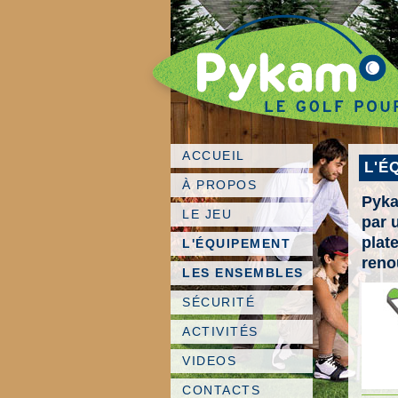
ACCUEIL
L'É
À PROPOS
Pyka
LE JEU
par 
plat
L'ÉQUIPEMENT
reno
LES ENSEMBLES
SÉCURITÉ
ACTIVITÉS
VIDEOS
CONTACTS