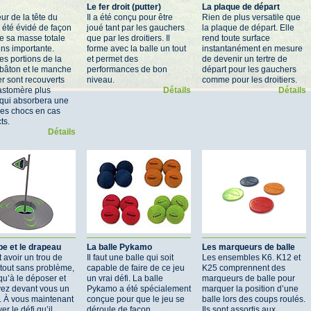
Le fer droit (putter)
La plaque de départ
eur de la tête du
Il a été conçu pour être
Rien de plus versatile que
 été évidé de façon
joué tant par les gauchers
la plaque de départ. Elle
e sa masse totale
que par les droitiers. Il
rend toute surface
ins importante.
forme avec la balle un tout
instantanément en mesure
es portions de la
et permet des
de devenir un tertre de
 bâton et le manche
performances de bon
départ pour les gauchers
er sont recouverts
niveau.
comme pour les droitiers.
astomère plus
Détails
Détails
qui absorbera une
des chocs en cas
ts.
Détails
pe et le drapeau
La balle Pykamo
Les marqueurs de balle
 avoir un trou de
Il faut une balle qui soit
Les ensembles K6. K12 et
rtout sans problème,
capable de faire de ce jeu
K25 comprennent des
 qu’à le déposer et
un vrai défi. La balle
marqueurs de balle pour
vez devant vous un
Pykamo a été spécialement
marquer la position d’une
». À vous maintenant
conçue pour que le jeu se
balle lors des coups roulés.
er le défi qu’il
déroule de façon
Ils sont assortis aux