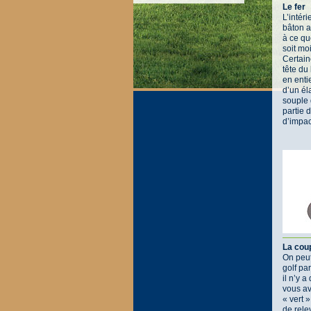
Le fer
L’intéri
bâton a
à ce qu
soit mo
Certain
tête du
en enti
d’un él
souple 
partie 
d’impac
La cou
On peut
golf pa
il n’y a
vous a
« vert 
de relev